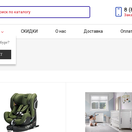
8 
Зак
СКИДКИ
О нас
Доставка
Опла
г
бург?
Адрес
Бренды
Акции
ЕТ