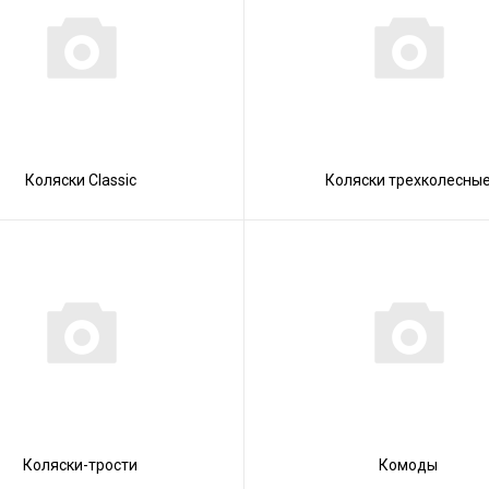
Коляски Сlassic
Коляски трехколесны
Коляски-трости
Комоды