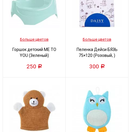
Больше цветов
Больше цветов
Горшок детский ME TO
Пеленка Дейси БЯЗЬ
YOU (Зеленый)
75×120 (Розовый, )
250
300
Р
Р