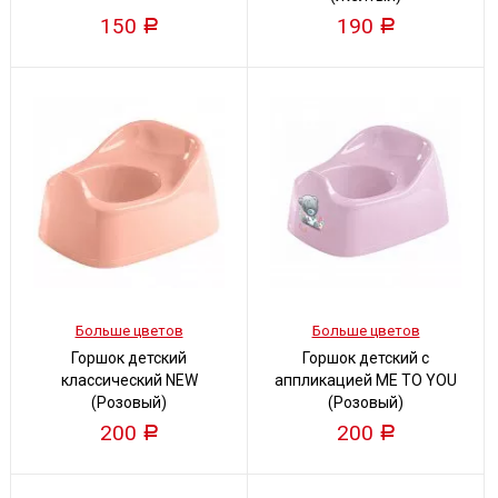
150
190
Р
Р
Больше цветов
Больше цветов
Горшок детский
Горшок детский с
классический NEW
аппликацией ME TO YOU
(Розовый)
(Розовый)
200
200
Р
Р