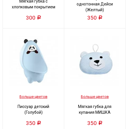
Мягкая губка с
однотонная Дейси
хлопковым покрытием
(Желтый)
300
350
Р
Р
Больше цветов
Больше цветов
Писсуар детский
Мягкая губка для
(Голубой)
купания МИШКА
350
350
Р
Р