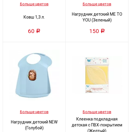
Больше цветов
Больше цветов
Нагрудник детский ME TO
Ковш 1,3 л.
YOU (Зеленый)
60
150
Р
Р
Больше цветов
Больше цветов
Клеенка подкладная
Нагрудник детский NEW
детская с ПВХ-покрытием
(Голубой)
(Желтый)