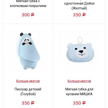
Мягкая губка с
однотонная Дейси
хлопковым покрытием
(Желтый)
300
350
Р
Р
Больше цветов
Больше цветов
Писсуар детский
Мягкая губка для
(Голубой)
купания МИШКА
350
350
Р
Р