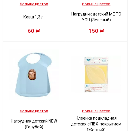
Больше цветов
Больше цветов
Нагрудник детский ME TO
Ковш 1,3 л.
YOU (Зеленый)
60
150
Р
Р
Больше цветов
Больше цветов
Клеенка подкладная
Нагрудник детский NEW
детская с ПВХ-покрытием
(Голубой)
(Желтый)