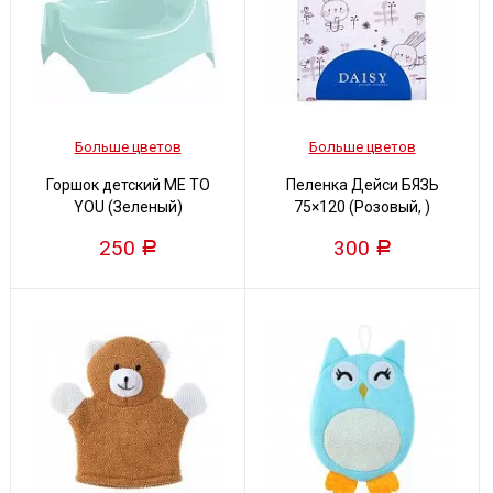
Больше цветов
Больше цветов
Горшок детский ME TO
Пеленка Дейси БЯЗЬ
YOU (Зеленый)
75×120 (Розовый, )
250
300
Р
Р