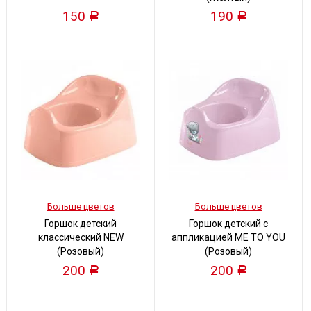
150
190
Р
Р
Больше цветов
Больше цветов
Горшок детский
Горшок детский с
классический NEW
аппликацией ME TO YOU
(Розовый)
(Розовый)
200
200
Р
Р