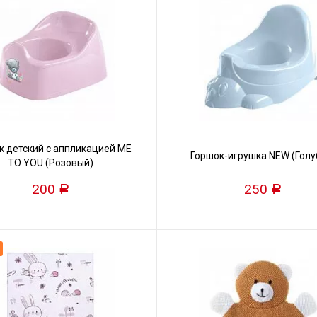
к детский с аппликацией ME
Горшок-игрушка NEW (Голу
TO YOU (Розовый)
200
250
Р
Р