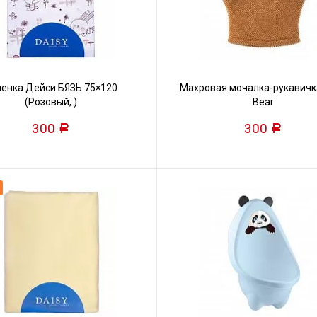
енка Дейси БЯЗЬ 75×120
Махровая мочалка-рукавичк
(Розовый, )
Bear
300
300
Р
Р