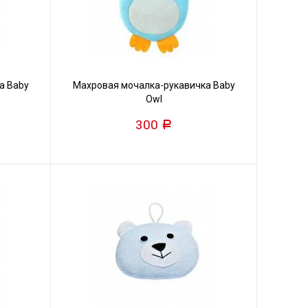
а Baby
Махровая мочалка-рукавичка Baby
Owl
300
Р