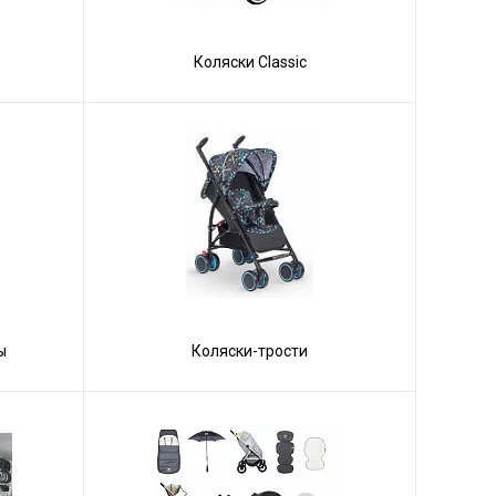
Коляски Сlassic
ы
Коляски-трости