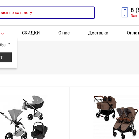
8 
Зак
СКИДКИ
О нас
Доставка
Опла
г
бург?
Адрес
Бренды
Акции
ЕТ