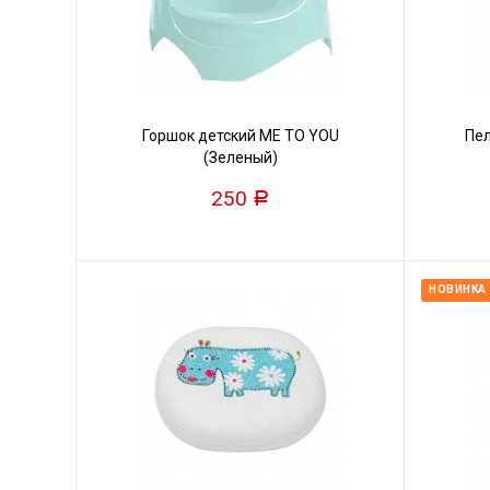
Горшок детский ME TO YOU
Пел
(Зеленый)
250
Р
НОВИНКА