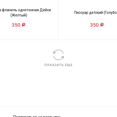
а фланель однотонная Дейси
Писсуар детский (Голубо
(Желтый)
350
350
Р
Р
ПОКАЗАТЬ ЕЩЕ