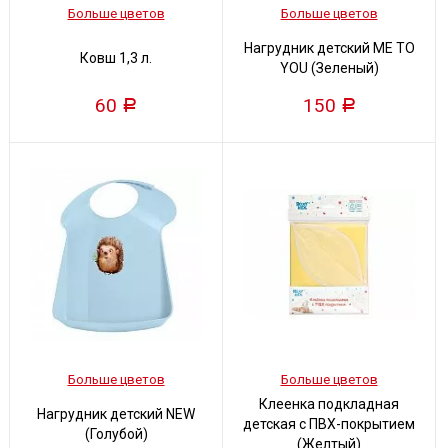
Больше цветов
Больше цветов
Нагрудник детский ME TO
Ковш 1,3 л.
YOU (Зеленый)
60
150
Р
Р
Больше цветов
Больше цветов
Клеенка подкладная
Нагрудник детский NEW
детская с ПВХ-покрытием
(Голубой)
(Желтый)