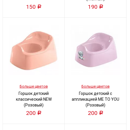
150
190
Р
Р
Больше цветов
Больше цветов
Горшок детский
Горшок детский с
классический NEW
аппликацией ME TO YOU
(Розовый)
(Розовый)
200
200
Р
Р