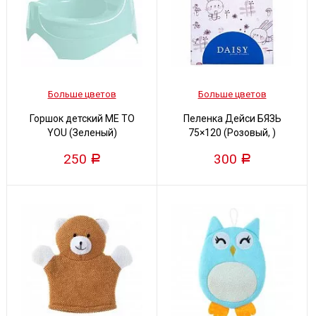
Больше цветов
Больше цветов
Горшок детский ME TO
Пеленка Дейси БЯЗЬ
YOU (Зеленый)
75×120 (Розовый, )
250
300
Р
Р