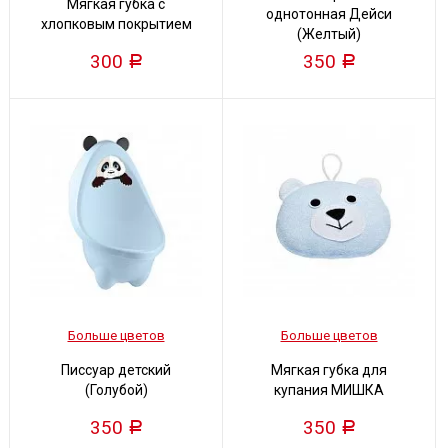
Мягкая губка с
однотонная Дейси
хлопковым покрытием
(Желтый)
300
350
Р
Р
Больше цветов
Больше цветов
Писсуар детский
Мягкая губка для
(Голубой)
купания МИШКА
350
350
Р
Р