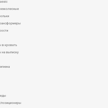
assic
рехколесные
люльки
трансформеры
рости
 в кровать
 на выписку
гигиена
леды
/позиционеры