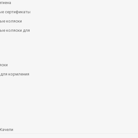
игиена
ые сертификаты
ые коляски
ые коляски для
яски
 для кормления
Качели