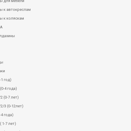
ы для мебели
ы к автокреслам
ы к коляскам
КА
алдахины
ды
аки
-1 год)
(0-4 года)
2 (0-7 лет)
/2/3 (0-12лет)
-4 года)
( 1-7 лет)