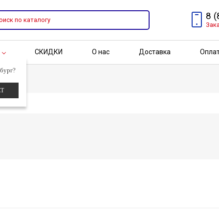
8 
Зак
СКИДКИ
О нас
Доставка
Опла
г
бург?
Адрес
Бренды
Акции
ЕТ