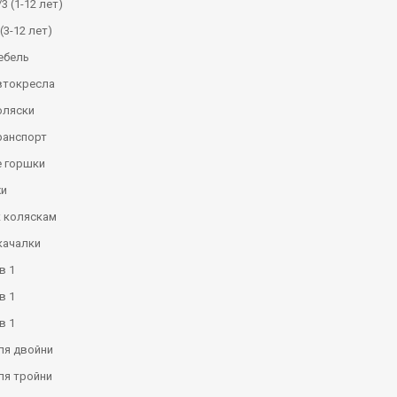
3 (1-12 лет)
(3-12 лет)
ебель
втокресла
оляски
ранспорт
 горшки
и
к коляскам
качалки
в 1
в 1
в 1
ля двойни
ля тройни