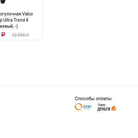
огулочная Valco
 Ultra Trend 4
жевый, -)
9
Р
43 999
Р
Способы оплаты