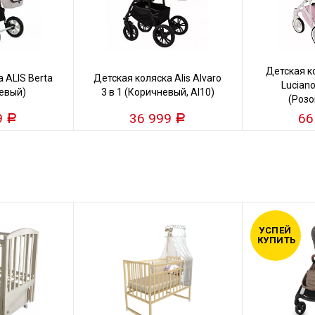
Детская 
 ALIS Berta
Детская коляска Alis Alvaro
Luciano
жевый)
3 в 1 (Коричневый, Al10)
(Розо
9
36 999
66
Р
Р
УСПЕЙ
КУПИТЬ