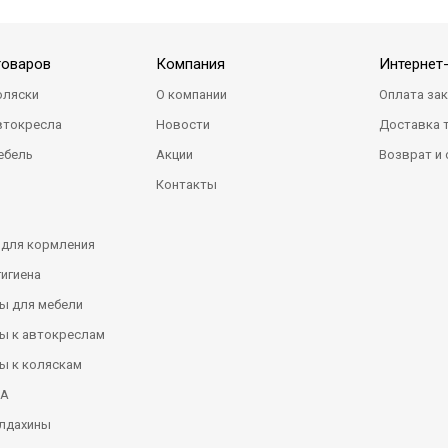
товаров
Компания
Интернет
оляски
О компании
Оплата за
втокресла
Новости
Доставка 
ебель
Акции
Возврат и
Контакты
 для кормления
гигиена
ы для мебели
ы к автокреслам
ы к коляскам
КА
алдахины