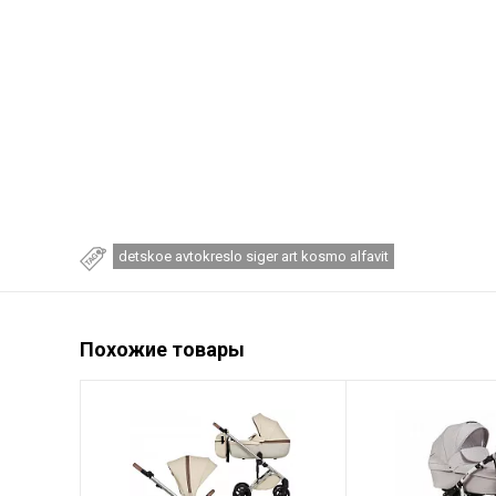
detskoe avtokreslo siger art kosmo alfavit
Похожие товары