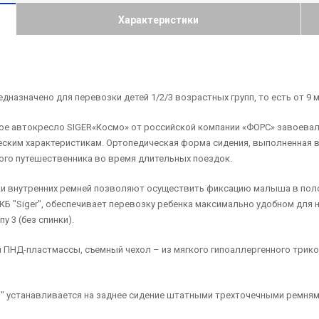
Характеристики
азначено для перевозки детей 1/2/3 возрастных групп, то есть от 9 мес
ое автокресло SIGER«Космо» от российской компании «ФОРС» завоевало
ческим характеристикам. Ортопедическая форма сидения, выполненная 
ого путешественника во время длительных поездок.
ки внутренних ремней позволяют осуществить фиксацию малыша в пол
КБ "Siger", обеспечивает перевозку ребенка максимально удобном для 
у 3 (без спинки).
ПНД-пластмассы, съемный чехол – из мягкого гипоаллергенного трикот
" устанавливается на заднее сидение штатными трехточечными ремнями