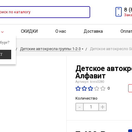
8 
Зак
СКИДКИ
О нас
Доставка
Опла
г
бург?
Адрес
Бренды
Акции
кресла
Детские автокресла группы 1-2-3
Детское автокресло Si
ЕТ
Детское автокре
Алфавит
Артикул: kres0280
0
Количество
-
+