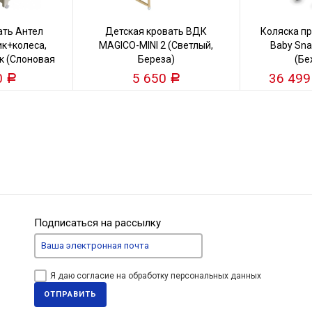
ать Антел
Детская кровать ВДК
Коляска пр
к+колеса,
MAGICO-MINI 2 (Светлый,
Baby Snap
к (Слоновая
Береза)
(Бе
)
0
5 650
36 49
Р
Р
Подписаться на рассылку
Я даю согласие на обработку персональных данных
ОТПРАВИТЬ