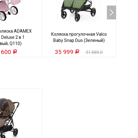
коляска ADAMEX
Кол
Коляска прогулочная Valco
 Deluxe 2 в 1
VALC
Baby Snap Duo (Зеленый)
вый, Q110)
 600
35 999
25
Р
Р
41 999
Р