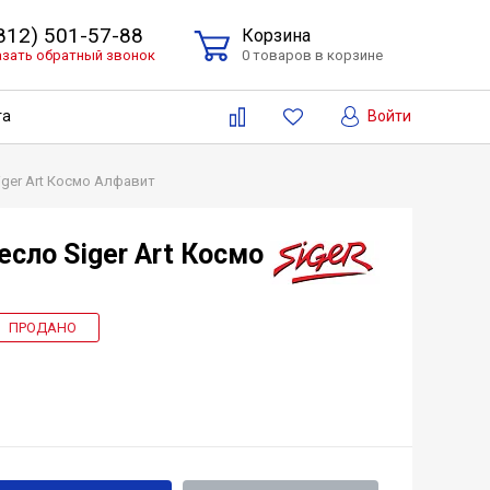
(812) 501-57-88
Корзина
азать обратный звонок
0 товаров в корзине
Войти
та
ger Art Космо Алфавит
сло Siger Art Космо
ПРОДАНО