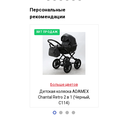
Персональные
рекомендации
ХИТ ПРОДАЖ
Больше цветов
Боль
Детская коляска ADAMEX
Детская
Chantal Retro 2 в 1 (Черный,
MAGICO-MI
C114)
Б
68 700
5
Р