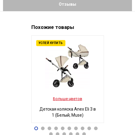
Отзывы
Похожие товары
УСПЕЙ КУПИТЬ
Больше цветов
Боль
Детская коляска Anex Eli 3 в
Детская ко
1 (Белый, Muse)
3 в 1
96 490
32
Р