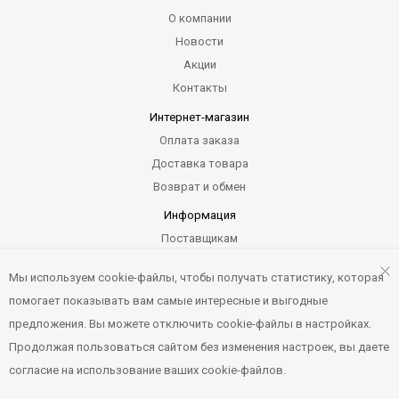
О компании
Новости
Акции
Контакты
Интернет-магазин
Оплата заказа
Доставка товара
Возврат и обмен
Информация
Поставщикам
Гарантия
Мы используем cookie-файлы, чтобы получать статистику, которая
Карта сайта
помогает показывать вам самые интересные и выгодные
предложения. Вы можете отключить cookie-файлы в настройках.
Продолжая пользоваться сайтом без изменения настроек, вы даете
Компасик.ру © 2012-2026. Все права защищены. Не является
согласие на использование ваших cookie-файлов.
офертой.